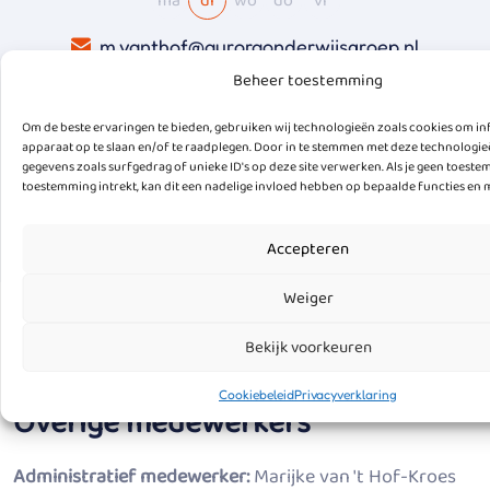
ma
di
wo
do
vr
m.vanthof@auroraonderwijsgroep.nl
Beheer toestemming
Om de beste ervaringen te bieden, gebruiken wij technologieën zoals cookies om in
apparaat op te slaan en/of te raadplegen. Door in te stemmen met deze technologi
gegevens zoals surfgedrag of unieke ID's op deze site verwerken. Als je geen toest
toestemming intrekt, kan dit een nadelige invloed hebben op bepaalde functies en 
Accepteren
Weiger
Bekijk voorkeuren
Cookiebeleid
Privacyverklaring
Overige medewerkers
Administratief medewerker:
Marijke van 't Hof-Kroes