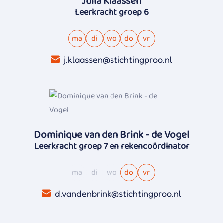
Julia Klaassen
Leerkracht groep 6
ma
di
wo
do
vr
j.klaassen@stichtingproo.nl
Dominique van den Brink - de Vogel
Leerkracht groep 7 en rekencoördinator
ma
di
wo
do
vr
d.vandenbrink@stichtingproo.nl