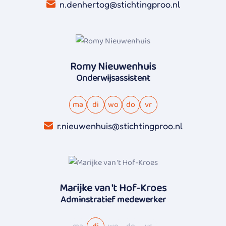
n.denhertog@stichtingproo.nl
Romy Nieuwenhuis
Onderwijsassistent
ma
di
wo
do
vr
r.nieuwenhuis@stichtingproo.nl
Marijke van 't Hof-Kroes
Adminstratief medewerker