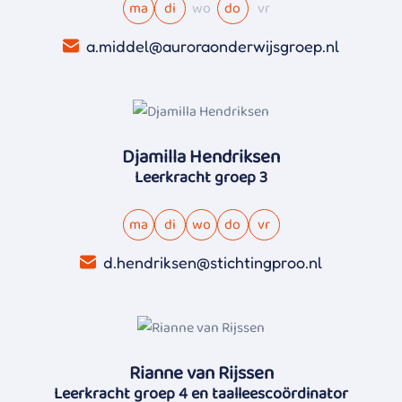
ma
di
wo
do
vr
a.middel@auroraonderwijsgroep.nl
Djamilla Hendriksen
Leerkracht groep 3
ma
di
wo
do
vr
d.hendriksen@stichtingproo.nl
Rianne van Rijssen
Leerkracht groep 4 en taalleescoördinator