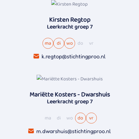
Kirsten Regtop
Leerkracht groep 7
ma
di
wo
do
vr
k.regtop@stichtingproo.nl
Mariëtte Kosters - Dwarshuis
Leerkracht groep 7
ma
di
wo
do
vr
m.dwarshuis@stichtingproo.nl