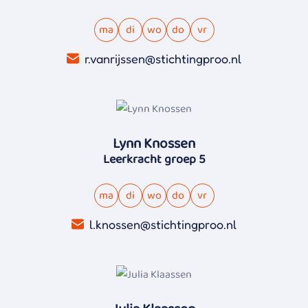
ma
di
wo
do
vr
r.vanrijssen@stichtingproo.nl
Lynn Knossen
Leerkracht groep 5
ma
di
wo
do
vr
l.knossen@stichtingproo.nl