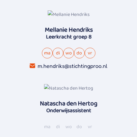
Mellanie Hendriks
Leerkracht groep 8
ma
di
wo
do
vr
m.hendriks@stichtingproo.nl
Natascha den Hertog
Onderwijsassistent
ma
di
wo
do
vr