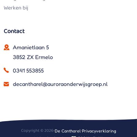
Werken bij
Contact
Amanietlaan 5
3852 ZX Ermelo
0341 553855
decantharel@auroraonderwijsgroep.nl
Copyright © 2026
•
•
De Cantharel
Privacyverklaring