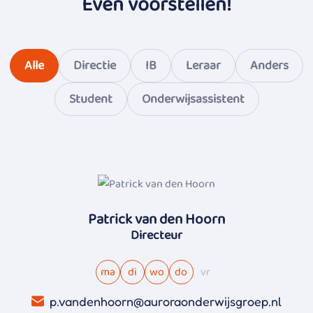
Even voorstellen!
Alle
Directie
IB
Leraar
Anders
Student
Onderwijsassistent
Patrick van den Hoorn
Directeur
ma
di
wo
do
vr
p.vandenhoorn@auroraonderwijsgroep.nl