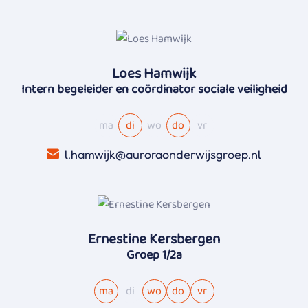
Loes Hamwijk
Intern begeleider en coördinator sociale veiligheid
ma
di
wo
do
vr
l.hamwijk@auroraonderwijsgroep.nl
Ernestine Kersbergen
Groep 1/2a
ma
di
wo
do
vr